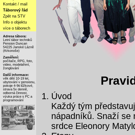
Kontakt / mail
Táborový řád
Zpět na STV
Info o objektu
více o táborech
Adresa tábora:
Letní tábor techniků
Pension Duncan
54225 Janské Lázně
(Krkonoše)
Zaměření:
počítače, RPG, foto,
video, modelaření,
žonglování
Další informace:
Pravi
věk dětí 10-19 let,
ubytování v pensionu,
pokoje 4-9ti lůžkové,
strava 5x denně,
odborná činnost,
Úvod
výuka práce s PC a
programování
Každý tým představuj
nápadníků. Snaží se 
srdce Eleonory Maty