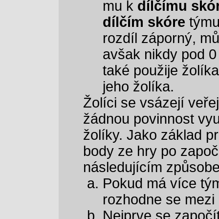
mu k
dílčímu skó
dílčím skóre
týmu,
rozdíl záporný, můž
avšak nikdy pod 0
také použije žolík
jeho žolíka.
Žolíci se vsázejí veř
žádnou povinnost vyu
žolíky. Jako základ p
body ze hry po započít
následujícím způsob
Pokud má více tým
rozhodne se mezi 
Nejprve se započít