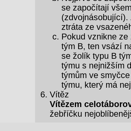
se započítají všem
(zdvojnásobující).
ztráta ze vsazenéh
Pokud vznikne ze 
tým B, ten vsází n
se žolík typu B t
týmu s nejnižším 
týmům ve smyčce s
týmu, který má nej
Vítěz
Vítězem celotáboro
žebříčku nejoblíbeněj