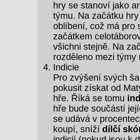
hry se stanoví jako 
týmu. Na začátku hry 
oblíbení, což má pro 
začátkem celotáborové
všichni stejně. Na za
rozděleno mezi týmy 
Indicie
Pro zvýšení svých šan
pokusit získat od Mat
hře. Říká se tomu
ind
hře bude součástí její
se udává v procentech
koupí, sníží
dílčí skó
indicií (pokud jsou k d