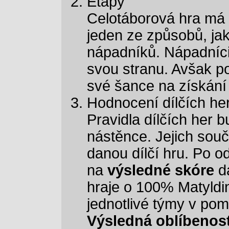
Etapy
Celotáborová hra má n
jeden ze způsobů, jak
nápadníků. Nápadníci 
svou stranu. Avšak p
své šance na získání M
Hodnocení dílčích he
Pravidla dílčích her 
nástěnce. Jejich souč
danou dílčí hru. Po o
na
výsledné skóre
da
hraje o 100% Matyldin
jednotlivé týmy v pomě
Výsledná oblíbenos