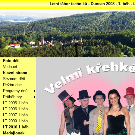
Letní tábor techniků - Duncan 2008 - 1. běh -
Foto dětí
Vedoucí
hlavní strana
Seznam dětí
Režim dne
Programy dnů
Průběh hry
LT 2005 1.běh
LT 2006 1.běh
LT 2007 1.běh
LT 2009 1.běh
LT 2010 1.běh
Medajlonek