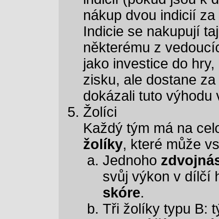
nákup dvou indicií za
Indicie se nakupují ta
některému z vedoucíc
jako investice do hry
zisku, ale dostane za
dokázali tuto výhodu 
Žolíci
Každý tým má na celou
žolíky
, které může vs
Jednoho
zdvojná
svůj výkon v dílčí
skóre
.
Tři žolíky typu B: